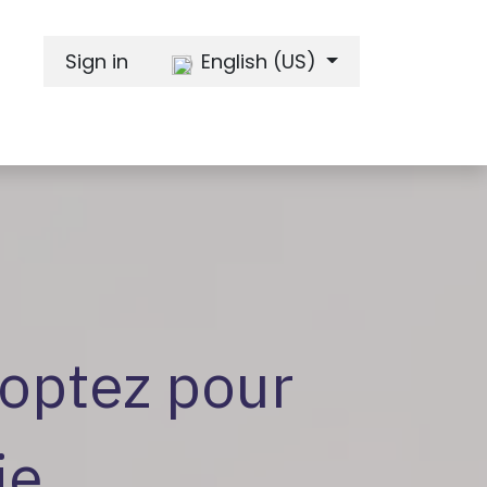
Sign in
English (US)
 optez pour
ie