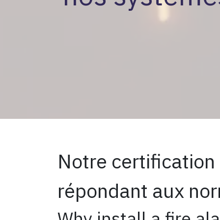
Notre certificatio
répondant aux nor
Why install a fire a