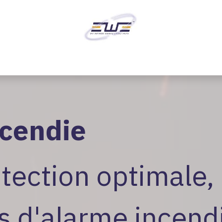
ordonnées client
Contact us
Blog
Courses
ncendie
tection optimale,
s d'alarme incend