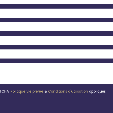
PTCHA,
Politique vie privée
&
Conditions d'utilisation
appliquer.