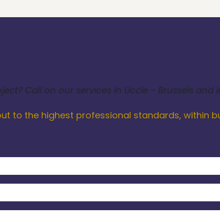
ect? Call on our services in Uccle - Brussels and 
 out to the highest professional standards, within