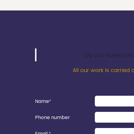
Do you have a proj
All our work is carried
Name
*
Phone number
Email
*