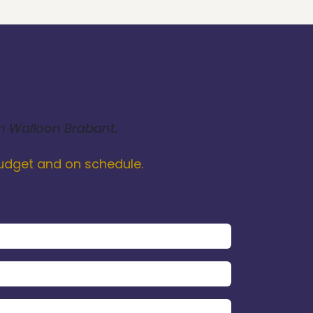
in Walloon Brabant.
 budget and on schedule.