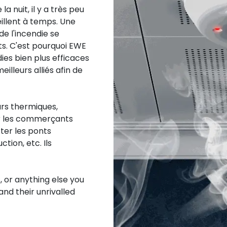
 nuit, il y a très peu
illent à temps. Une
e l'incendie se
s. C'est pourquoi EWE
es bien plus efficaces
eilleurs alliés afin de
urs thermiques,
ur les commerçants
cter les ponts
tion, etc. Ils
, or anything else you
nd their unrivalled