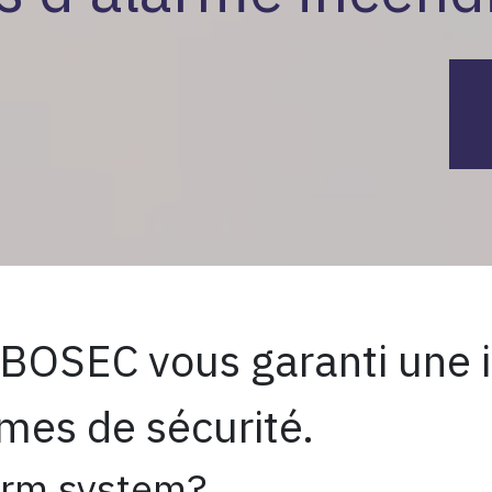
n BOSEC vous garanti une i
mes de sécurité.
larm system?