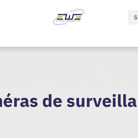
S
 devis
Contactez-nous
Blog
Cours
éras de surveill